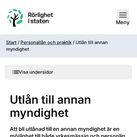
Öppna
Meny
Start
/
Personallån och praktik
/
Utlån till annan
myndighet
Visa undersidor
Utlån till annan
myndighet
Att bli utlånad till en annan myndighet är en
möjlighet till både yrkesmässig och personlig