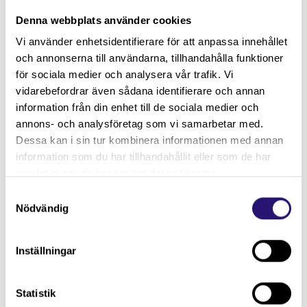
Denna webbplats använder cookies
Vi använder enhetsidentifierare för att anpassa innehållet
Inlån av Registrator till
och annonserna till användarna, tillhandahålla funktioner
för sociala medier och analysera vår trafik. Vi
Elsäkerhetsverket
vidarebefordrar även sådana identifierare och annan
Ansök senast 16 augusti.
information från din enhet till de sociala medier och
Elsäkerhetsverkets vision är trygg och
annons- och analysföretag som vi samarbetar med.
störningsfri el. Vi arbetar för...
Dessa kan i sin tur kombinera informationen med annan
information som du har tillhandahållit eller som de har
samlat in när du har använt deras tjänster.
Samtyckesval
Nyheter
26 juni, 2026
Nödvändig
Inställningar
Läs mer om Inlån av handläggare till Mediemyndigheten
Statistik