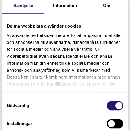
Uppdraget är mellan 50-75% tjänst under två år
Samtycke
Information
Om
med möjlighet till förlängning och med tillträde så
snart som möjligt. Omfattningen kommer vi överens
Denna webbplats använder cookies
om tillsammans med din nuvarande chef. Du
Vi använder enhetsidentifierare för att anpassa innehållet
behåller din nuvarande befattning och anställning
och annonserna till användarna, tillhandahålla funktioner
där motsvarande del av dina ordinarie
för sociala medier och analysera vår trafik. Vi
arbetsuppgifter byts ut till programsamordnarens.
vidarebefordrar även sådana identifierare och annan
Ett villkor för uppdraget är att du kvar i din
information från din enhet till de sociala medier och
anställning på din myndighet under hela perioden.
annons- och analysföretag som vi samarbetar med.
Dessa kan i sin tur kombinera informationen med annan
I din roll som samordnare rapporterar du till
information som du har tillhandahållit eller som de har
Rörlighet i statens styrelseordförande. Eftersom
samlat in när du har använt deras tjänster.
även ekonomiadministrationen för Rörlighet i staten
Samtyckesval
följer med samordnartjänsten så vill vi att du
Nödvändig
stämmer av med din nuvarande chef innan du
skickar in en intresseanmälan.
Inställningar