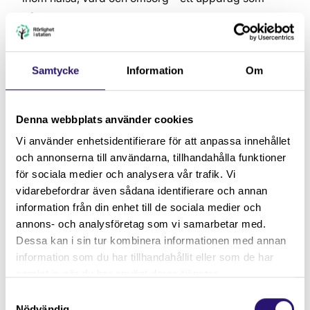
både är samhällsviktigt och tekniskt utmanande.
Krav
minst två års erfarenhet av att arbeta i nära
Samtycke
Information
Om
samarbete med chefer och ledningsgrupper i en
koordinerande roll
minst två års erfarenhet av ekonomi, samt styrning
Denna webbplats använder cookies
och uppföljning
Vi använder enhetsidentifierare för att anpassa innehållet
minst två års erfarenhet av att arbeta i roller som
och annonserna till användarna, tillhandahålla funktioner
uppdragsledare, projektledare,
för sociala medier och analysera vår trafik. Vi
verksamhetsutvecklare eller motsvarande
vidarebefordrar även sådana identifierare och annan
information från din enhet till de sociala medier och
erfarenhet av arbete inom statlig myndighet eller
annons- och analysföretag som vi samarbetar med.
annan offentlig verksamhet
Dessa kan i sin tur kombinera informationen med annan
akademisk examen alternativt likvärdig
information som du har tillhandahållit eller som de har
arbetslivserfarenhet
samlat in när du har använt deras tjänster.
goda kunskaper i svenska och engelska, både i tal
Samtyckesval
och skrift
Nödvändig