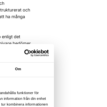
och
strukturerat och
 att ha många
enligt det
sgivare bedömer
med
Om
 eller andra
.
andahålla funktioner för
n information från din enhet
elarna i
 tur kombinera informationen