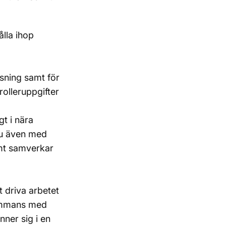
ålla ihop
sning samt för
rolleruppgifter
t i nära
du även med
amt samverkar
t driva arbetet
sammans med
nner sig i en