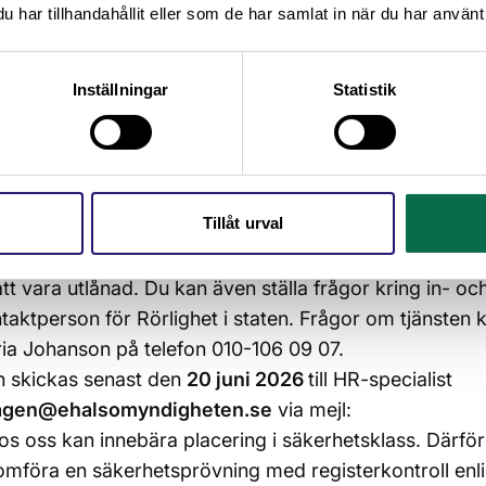
n för en statlig myndighet
har tillhandahållit eller som de har samlat in när du har använt 
nhet av att hantera olika typer av processer som t.ex. 
troll.
Inställningar
Statistik
om möjligheten att bli utlånad
 inlån om cirka 6 månader från tillträde på 100 % (helti
 enligt överenskommelse. Placeringsort för anställnin
 Kalmar. Arbetet kan innebära tjänsteresor, främst me
Tillåt urval
serad kontakta i första hand din närmsta chef för att d
att vara utlånad. Du kan även ställa frågor kring in- och 
ktperson för Rörlighet i staten. Frågor om tjänsten kan
ia Johanson på telefon 010-106 09 07.
n skickas senast den
20 juni 2026
till HR-specialist
hagen@ehalsomyndigheten.se
via mejl:
hos oss kan innebära placering i säkerhetsklass. Därf
mföra en säkerhetsprövning med registerkontroll enli