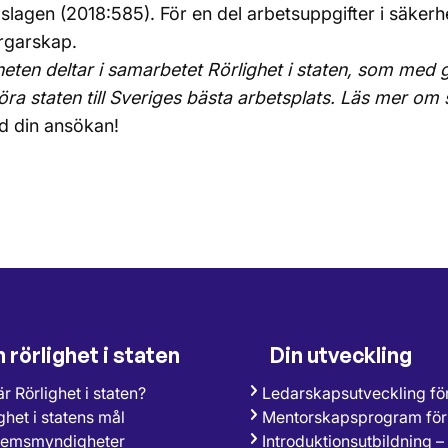
lagen (2018:585). För en del arbetsuppgifter i säkerh
rgarskap.
ten deltar i samarbetet Rörlighet i staten, som med 
 göra staten till Sveriges bästa arbetsplats. Läs mer o
 din ansökan!
rörlighet i staten
Din utveckling
r Rörlighet i staten?
Ledarskapsutveckling fö
ghet i statens mål
Mentorskapsprogram för
emsmyndigheter
Introduktionsutbildning –