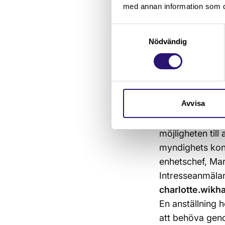
årsredovisninge
med annan information som du 
arbetslivserfare
Samtyckesval
styrning och kon
Nödvändig
Hur du ansöker 
Uppdraget är ett
september eller
Stockholm eller
Avvisa
Stockholm.
Om du är intres
möjligheten till 
myndighets konta
enhetschef, Mar
Intresseanmäla
charlotte.wik
En anställning 
att behöva geno