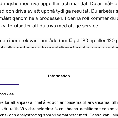
dringstid med nya uppgifter och mandat. Du är mål- 
ad och drivs av att uppnå tydliga resultat. Du arbetar 
 målet genom hela processen. I denna roll kommer du
 vi förutsätter att du trivs med att ge service.
n inom relevant område (om lägst 180 hp eller 120 p 
et) eller motsvarande arbetslivserfarenhet som arbet
 arbetslivserfarenhet som controller, inklusive arbete 
öljning och riskarbete.
Information
vserfarenhet av att skriva och bereda olika typer av
porter så som kvartalsrapporter och månadsrapporter
ment
cookies
åga att uttrycka dig på svenska i såväl tal som skrift
e för att anpassa innehållet och annonserna till användarna, tillh
ande om du har:
vår trafik. Vi vidarebefordrar även sådana identifierare och anna
enhet av att leda arbetet med att ta fram verksamhetsd
nnons- och analysföretag som vi samarbetar med. Dessa kan i sin