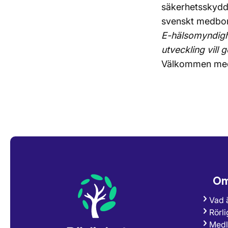
säkerhetsskydds
svenskt medbo
E-hälsomyndighe
utveckling vill
Välkommen med
Om 
Vad ä
Rörli
Medl