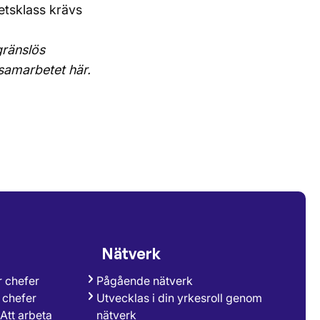
etsklass krävs
gränslös
m samarbetet
här
.
Nätverk
r chefer
Pågående nätverk
 chefer
Utvecklas i din yrkesroll genom
 Att arbeta
nätverk