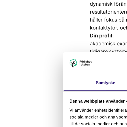
dynamisk förän
resultatorienter
håller fokus på
kontaktytor, och
Din profil:
akademisk exame
tidigare system
som likvärdig
aktuell flerårig
verksamhetsuppf
Samtycke
aktuell arbetsli
uppföljningsrap
skriftliga doku
Denna webbplats använder 
mycket god förm
Vi använder enhetsidentifierar
Det är meriter
sociala medier och analysera 
arbetslivserfar
till de sociala medier och a