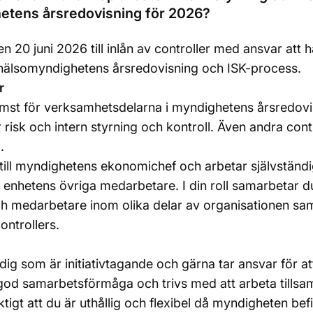
etens årsredovisning för 2026?
 20 juni 2026 till inlån av controller med ansvar att h
hälsomyndighetens årsredovisning och ISK-process.
r
mst för verksamhetsdelarna i myndighetens årsredovi
 risk och intern styrning och kontroll. Även andra cont
.
till myndighetens ekonomichef och arbetar självständig
enhetens övriga medarbetare. I din roll samarbetar 
ch medarbetare inom olika delar av organisationen s
ntrollers.
dig som är initiativtagande och gärna tar ansvar för at
 god samarbetsförmåga och trivs med att arbeta till
ktigt att du är uthållig och flexibel då myndigheten befi