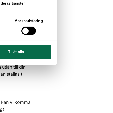
deras tjänster.
risk samt intern
Marknadsföring
d). Tillträde 1
gen är
llan Kalmar och
Tillåt alla
iskutera
utlån till din
 ställas till
ör kan vi komma
gt