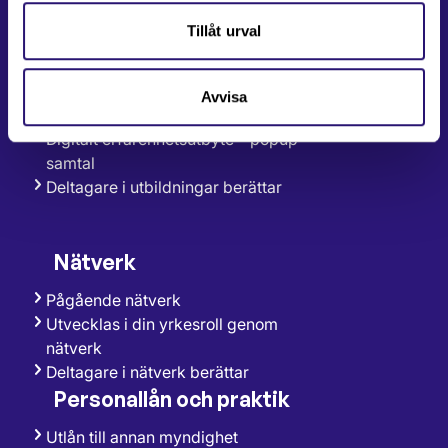
Introduktionsutbildning – Att arbeta
Tillåt urval
som statligt anställd
Inspirationsföreläsningar och
erfarenhetsutbyte
Avvisa
Leda utan att vara chef
Digitalt erfarenhetsutbyte – popup-
samtal
Deltagare i utbildningar berättar
Nätverk
Pågående nätverk
Utvecklas i din yrkesroll genom
nätverk
Deltagare i nätverk berättar
Personallån och praktik
Utlån till annan myndighet