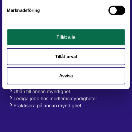
Digitalt erfarenhetsutbyte – popup-
samtal
Marknadsföring
Deltagare i utbildningar berättar
Tillåt alla
Nätverk
Pågående nätverk
Tillåt urval
Utvecklas i din yrkesroll genom
nätverk
Deltagare i nätverk berättar
Avvisa
Personallån och praktik
Utlån till annan myndighet
Lediga jobb hos medlemsmyndigheter
Praktisera på annan myndighet