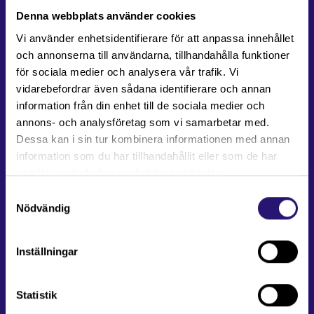
Denna webbplats använder cookies
Om rörlighet i staten
Vi använder enhetsidentifierare för att anpassa innehållet
och annonserna till användarna, tillhandahålla funktioner
Vad är Rörlighet i staten?
för sociala medier och analysera vår trafik. Vi
Rörlighet i statens mål
vidarebefordrar även sådana identifierare och annan
Medlemsmyndigheter
information från din enhet till de sociala medier och
Styrelsen
annons- och analysföretag som vi samarbetar med.
Bli medlem
Dessa kan i sin tur kombinera informationen med annan
information som du har tillhandahållit eller som de har
samlat in när du har använt deras tjänster.
Din utveckling
Samtyckesval
Ledarskapsutveckling för chefer
Nödvändig
Mentorskapsprogram för chefer
Introduktionsutbildning – Att arbeta
Inställningar
som statligt anställd
Inspirationsföreläsningar och
erfarenhetsutbyte
Statistik
Leda utan att vara chef